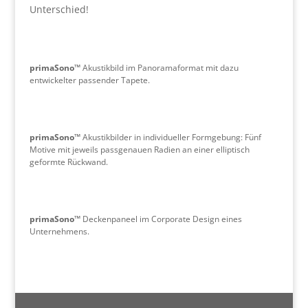
Unterschied!
primaSono™
Akustikbild im Panoramaformat mit dazu
entwickelter passender Tapete.
primaSono™
Akustikbilder in individueller Formgebung: Fünf
Motive mit jeweils passgenauen Radien an einer elliptisch
geformte Rückwand.
primaSono™
Deckenpaneel im Corporate Design eines
Unternehmens.